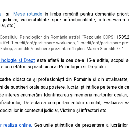
s
și 
Mese rotunde
 în limba română pentru domeniile priorita
udiciar, vulnerabilitate spre infracționalitate, 
intervievarea co
r, etc.).
Consiliului Psihologilor din România astfel: "Rezolutia COPSI 
15.05.
tfel: 1 credit/oră/participare workshop, 1 credit/oră/participare prez
kshop, 5 credite/susținere prezentare în plen. Maxim 8 credite/zi."
ihologie și Drept
 este a
flată la cea de-a 15-a ediție, scopul a
 cercetători și practicieni ai Psihologiei și Dreptului. 
 cadre didactice și profesioniști din România și din străinătate,
 de susțineri orale sau postere, lucrări științifice pe teme de ce
e interes enumerăm: Identificarea și memoria martorilor oculari, 
fractorilor, Detectarea comportamentului simulat, Evaluarea vali
eciziilor în contextul judiciar, Victime și infractori etc.
 realiza online.
Sesiunile științifice de prezentare a lucrărilor