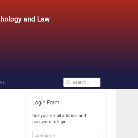
chology and Law
 us
Login Form
Use your email address and
password to login