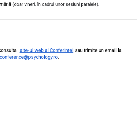
română 
î
(doar vineri, 
n cadrul unor sesiuni paralele).
consulta 
site-ul web al Conferinței
 sau trimite un email la 
lconference@psychology.ro
.