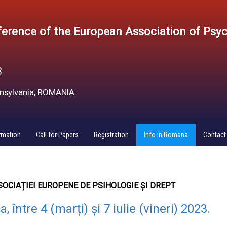
erence of the European Association of Psy
3
ansylvania, ROMANIA
rmation
Call for Papers
Registration
Info in Romana
Contact
OCIAȚIEI EUROPENE 
DE PSIHOLOGIE ȘI DREPT 
între 4 (marți) și 7 iulie (vineri) 2023.