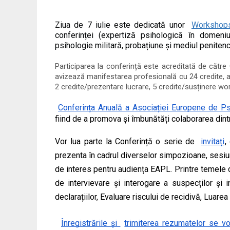
Ziua de 7 iulie este dedicată unor
Workshop
conferinței (expertiză psihologică în domeniu j
psihologie militară, probațiune și mediul penitencia
Participarea la conferință este acreditată de către 
avizează manifestarea profesională cu 24 credite, as
2 credite/prezentare lucrare, 5 credite/susținere wor
Conferința Anuală a Asociației Europene de Ps
fiind de a promova și îmbunătăți colaborarea dintre
Vor lua parte la Conferință o serie de 
invitați
,
prezenta în cadrul diverselor simpozioane, sesiuni
de interes pentru audiența EAPL. Printre temele d
de intervievare și interogare a suspecților și in
declarațiilor, Evaluare riscului de recidivă, Luarea d
Înregistrările și 
trimiterea rezumatelor se vor