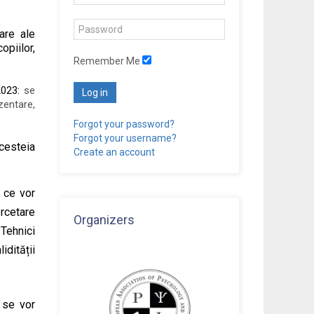
re ale 
piilor, 
Remember Me
2023: 
se 
Log in
entare, 
Forgot your password?
Forgot your username?
cesteia 
Create an account
 ce vor 
rcetare 
Organizers
Tehnici 
dității 
 se vor 